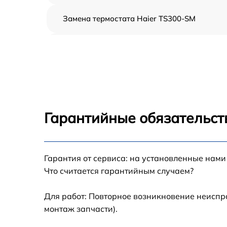
Замена термостата Haier TS300-SM
Профилактическая чистка Haier TS300-SM
Замена платы управления Haier TS300-SM
Ремонт платы управления (восстановление)
Haier TS300-SM
Гарантийные обязательст
Ремонт/замена датчика температуры Haier
TS300-SM
Гарантия от сервиса: на установленные нами
Замена прокладки Haier TS300-SM
Что считается гарантийным случаем?
Ремонт модуля управления Haier TS300-SM
Для работ: Повторное возникновение неиспр
монтаж запчасти).
Замена труб поступления воды Haier TS300
SM