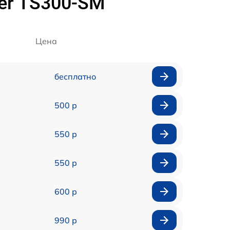
er TS300-SM
Цена
бесплатно
500 р
550 р
550 р
600 р
990 р