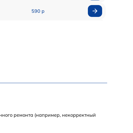
590 р
1000 р
1100 р
1250 р
500 р
550 р
450 р
енного ремонта (например, некорректный
1000 р