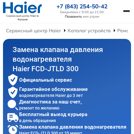
+7 (843) 254-50-42
Ежедневно с 9:00 до 21:00
Сервисный центр Haier
в
Позвонить
мне утром
Казани
Сервисный центр Haier
Каталог устройств
Ремонт
Замена клапана давления
водонагревателя
Haier FCD-JTLD 300
Официальный сервис
Гарантийное обслуживание
водонагревателя Haier до 3 лет
Диагностика за наш счет,
ремонт по желанию
Бесплатный выезд курьера
в день обращения
Замена клапана давления водонагревателя
Haier FCD-JTLD 300 от 35 минут