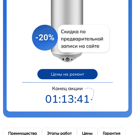
Скидка по
-20%
предварительной
записи на сайте
Цены на ремонт
Конец акции
01:13:40
Преимущества
Этапы работ
Цены
Гарантия
М