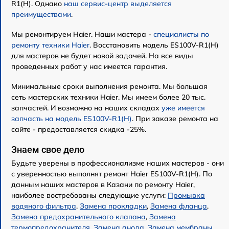
R1(H). Однако
наш сервис-центр выделяется
преимуществами
.
Мы ремонтируем Haier. Наши мастера -
специалисты по
ремонту техники Haier
. Восстановить модель ES100V-R1(H)
для мастеров не будет новой задачей. На все виды
проведенных работ у нас имеется гарантия.
Минимальные сроки выполнения ремонта. Мы большая
сеть мастерских техники Haier. Мы имеем более 20 тыс.
запчастей. И возможно на наших складах
уже имеется
запчасть на модель ES100V-R1(H)
. При заказе ремонта на
сайте - предоставляется скидка -25%.
Знаем свое дело
Будьте уверены в профессионализме наших мастеров - они
с уверенностью выполнят ремонт Haier ES100V-R1(H). По
данным наших мастеров в Казани по ремонту Haier,
наиболее востребованы следующие услуги:
Промывка
водяного фильтра
,
Замена прокладки
,
Замена фланца
,
Замена предохранительного клапана
,
Замена
термопредохранителя
,
Замена анода
,
Замена мембраны
,