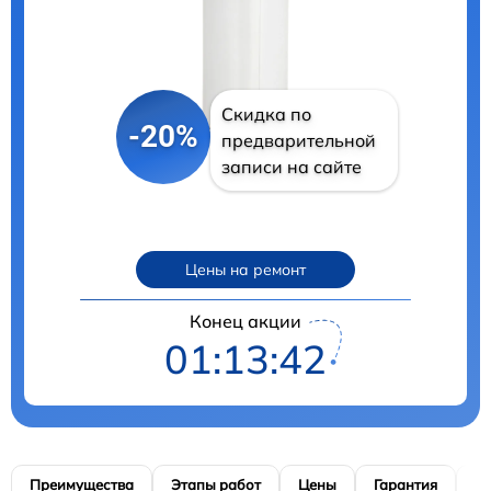
Скидка по
-20%
предварительной
записи на сайте
Цены на ремонт
Конец акции
01:13:41
Преимущества
Этапы работ
Цены
Гарантия
М