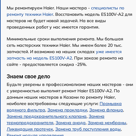
Мы ремонтируем Haier. Наши мастера -
специалисты по
ремонту техники Haier
. Восстановить модель ES100V-A2 для
мастеров не будет новой задачей. На все виды
проведенных работ у нас имеется гарантия.
Минимальные сроки выполнения ремонта. Мы большая
сеть мастерских техники Haier. Мы имеем более 20 тыс.
запчастей. И возможно на наших складах
уже имеется
запчасть на модель ES100V-A2
. При заказе ремонта на
сайте - предоставляется скидка -25%.
Знаем свое дело
Будьте уверены в профессионализме наших мастеров - они
с уверенностью выполнят ремонт Haier ES100V-A2. По
данным наших мастеров в Казани по ремонту Haier,
наиболее востребованы следующие услуги:
Промывка
водяного фильтра
,
Замена прокладки
,
Замена фланца
,
Замена предохранительного клапана
,
Замена
термопредохранителя
,
Замена анода
,
Замена мембраны
,
Ликвидация протечек
,
Замена труб поступления воды
,
Ремонт модуля управления
.