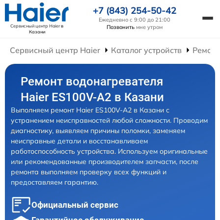
+7 (843) 254-50-42
Ежедневно с 9:00 до 21:00
Сервисный центр Haier
в
Позвонить
мне утром
Казани
Сервисный центр Haier
Каталог устройств
Ремонт
Ремонт водонагревателя
Haier ES100V-A2 в Казани
Выполняем ремонт Haier ES100V-A2 в Казани с
устранением неисправностей любой сложности. Проводим
диагностику, выявляем причины поломки, заменяем
неисправные детали и восстанавливаем
работоспособность устройства. Используем оригинальные
или рекомендованные производителем запчасти, после
ремонта выполняем проверку всех функций и
предоставляем гарантию.
Официальный сервис