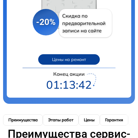
Скидка по
-20%
предварительной
записи на сайте
Цены на ремонт
Конец акции
01:13:41
Преимущества
Этапы работ
Цены
Гарантия
М
Преимущества сервис-