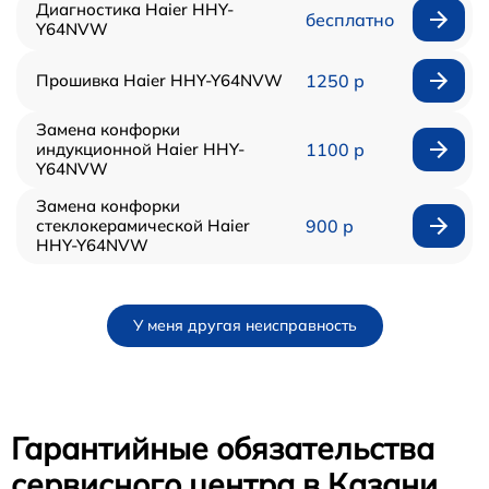
Диагностика Haier HHY-
бесплатно
Y64NVW
Прошивка Haier HHY-Y64NVW
1250 р
Замена конфорки
индукционной Haier HHY-
1100 р
Y64NVW
Замена конфорки
стеклокерамической Haier
900 р
HHY-Y64NVW
У меня другая неисправность
Гарантийные обязательства
сервисного центра в Казани