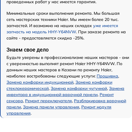
проведенных работ у нас имеется гарантия.
Минимальные сроки выполнения ремонта. Мы большая
сеть мастерских техники Haier. Мы имеем более 20 тыс.
запчастей. И возможно на наших складах
уже имеется
запчасть на модель HHY-Y64NVW
. При заказе ремонта на
сайте - предоставляется скидка -25%.
Знаем свое дело
Будьте уверены в профессионализме наших мастеров - они
с уверенностью выполнят ремонт Haier HHY-Y64NVW. По
данным наших мастеров в Казани по ремонту Haier,
наиболее востребованы следующие услуги:
Прошивка
,
Замена конфорки индукционной
,
Замена конфорки
стеклокерамической
,
Замена конфорки чугунной
,
Замена
инвентора в индукционной варочной панели
,
Ремонт
сенсора
,
Ремонт переключателя
,
Разблокировка варочной
панели
,
Замена панели управления
,
Ремонт модуля
управления
.