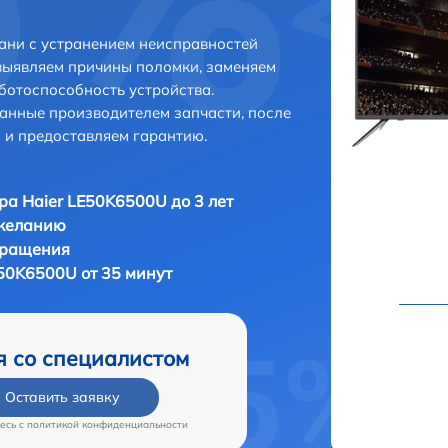
ани с устранением неисправностей
выявляем причины поломки, заменяем
ботоспособность устройства.
анные производителем запчасти, после
 и предоставляем гарантию.
ра Haier LE50K6500U до 3 лет
 желанию
бращения
E50K6500U от 35 минут
я со специалистом
Оставить заявку
есь c
политикой конфиденциальности