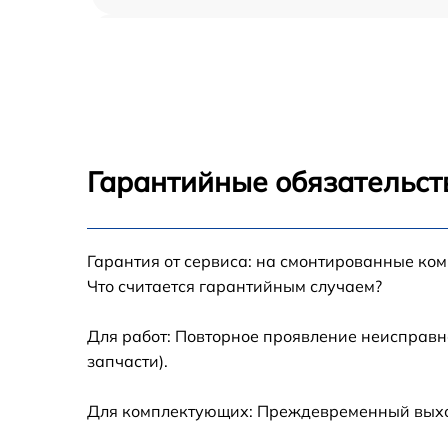
Замена USB порта Haier LE50K6500U
Замена разъёмов (HDMI, DVI, Дисплей
порта) Haier LE50K6500U
Замена модуля Wi-Fi Haier LE50K6500U
Гарантийные обязательст
Ремонт цепи питания Haier LE50K6500U
Прошивка блока управления Haier
Гарантия от сервиса: на смонтированные ко
LE50K6500U
Что считается гарантийным случаем?
Замена лампы подсветки Haier LE50K6500
Для работ: Повторное проявление неисправн
запчасти).
Замена контроллера Haier LE50K6500U
Для комплектующих: Преждевременный выход 
Ремонт блока управления Haier LE50K6500