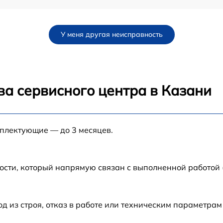
от 60 мин
У меня другая неисправность
от 60 мин
от 60 мин
ва сервисного центра в Казани
от 60 мин
мплектующие — до 3 месяцев.
от 60 мин
U
от 60 мин
ости, который напрямую связан с выполненной работой
от 60 мин
из строя, отказ в работе или техническим параметрам
U
от 60 мин