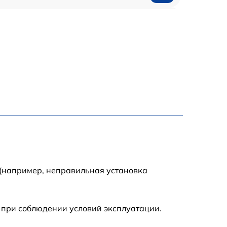
1200 р
1200 р
1000 р
1800 р
900 р
1200 р
 (например, неправильная установка
1300 р
 при соблюдении условий эксплуатации.
1000 р