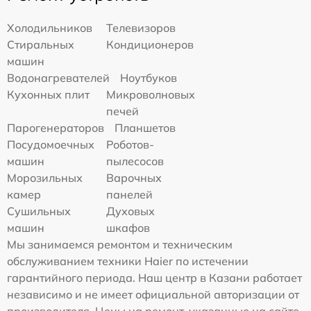
Холодильников
Телевизоров
Стиральных
Кондиционеров
машин
Водонагревателей
Ноутбуков
Кухонных плит
Микроволновых
печей
Парогенераторов
Планшетов
Посудомоечных
Роботов-
машин
пылесосов
Морозильных
Варочных
камер
панелей
Сушильных
Духовых
машин
шкафов
Мы занимаемся ремонтом и техническим
обслуживанием техники Haier по истечении
гарантийного периода. Наш центр в Казани работает
независимо и не имеет официальной авторизации от
производителя. Цены на ремонт, указанные на сайте,