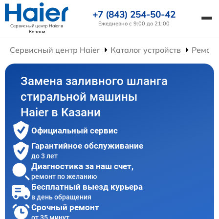
+7 (843) 254-50-42
Ежедневно с 9:00 до 21:00
Сервисный центр Haier
в
Казани
Сервисный центр Haier
Каталог устройств
Ремон
Замена заливного шланга
стиральной машины
Haier в Казани
Официальный сервис
Гарантийное обслуживание
до 3 лет
Диагностика за наш счет,
ремонт по желанию
Бесплатный выезд курьера
в день обращения
Срочный ремонт
от 35 минут