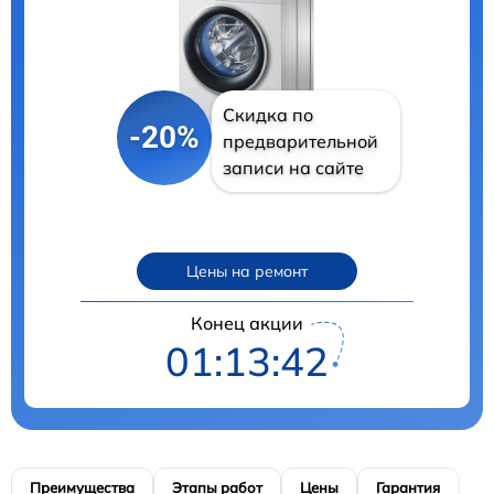
Скидка по
-20%
предварительной
записи на сайте
Цены на ремонт
Конец акции
01:13:41
Преимущества
Этапы работ
Цены
Гарантия
М