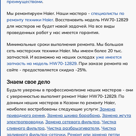
преимуществами
.
Мы ремонтируем Haier. Наши мастера -
специалисты по
ремонту техники Haier
. Восстановить модель HW70-12829
для мастеров не будет новой задачей. На все виды
проведенных работ у нас имеется гарантия.
Минимальные сроки выполнения ремонта. Мы большая
сеть мастерских техники Haier. Мы имеем более 20 тыс.
запчастей. И возможно на наших складах
уже имеется
запчасть на модель HW70-12829
. При заказе ремонта на
сайте - предоставляется скидка -25%.
Знаем свое дело
Будьте уверены в профессионализме наших мастеров - они
с уверенностью выполнят ремонт Haier HW70-12829. По
данным наших мастеров в Казани по ремонту Haier,
наиболее востребованы следующие услуги:
Замена
приводного ремня
,
Замена шкива барабана
,
Замена жгута
электропроводки
,
Замена сетевого фильтра
,
Чистка
сливного фильтра
,
Чистка разбрызгивателя
,
Чистка
заливного фильтра-сеточки
,
Ремонт или замена петли