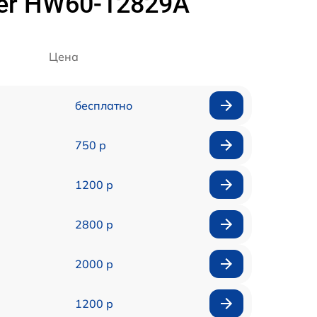
er HW60-12829A
Цена
бесплатно
750 р
1200 р
2800 р
2000 р
1200 р