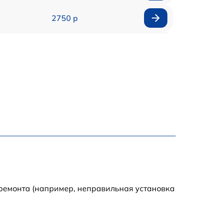
2750 р
850 р
2450 р
1800 р
1100 р
1100 р
1800 р
 ремонта (например, неправильная установка
1000 р