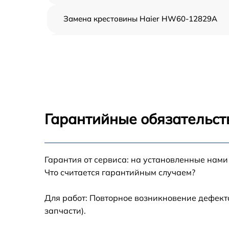
Замена крестовины Haier HW60-12829A
Корпусный ремонт (замена резинок,
креплений, кнопок) Haier HW60-12829A
Ремонт платы управления (восстановление)
Haier HW60-12829A
Замена блока управления Haier HW60-
12829A
Гарантийные обязательст
Ремонт/замена датчика температуры Haier
HW60-12829A
Гарантия от сервиса: на установленные нами
Замена УБЛ Haier HW60-12829A
Что считается гарантийным случаем?
Замена циркуляционного насоса Haier
HW60-12829A
Для работ: Повторное возникновение дефект
запчасти).
Замена сливного шланга Haier HW60-
12829A