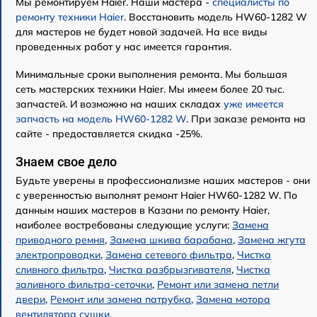
Мы ремонтируем Haier. Наши мастера -
специалисты по
ремонту техники Haier
. Восстановить модель HW60-1282 W
для мастеров не будет новой задачей. На все виды
проведенных работ у нас имеется гарантия.
Минимальные сроки выполнения ремонта. Мы большая
сеть мастерских техники Haier. Мы имеем более 20 тыс.
запчастей. И возможно на наших складах
уже имеется
запчасть на модель HW60-1282 W
. При заказе ремонта на
сайте - предоставляется скидка -25%.
Знаем свое дело
Будьте уверены в профессионализме наших мастеров - они
с уверенностью выполнят ремонт Haier HW60-1282 W. По
данным наших мастеров в Казани по ремонту Haier,
наиболее востребованы следующие услуги:
Замена
приводного ремня
,
Замена шкива барабана
,
Замена жгута
электропроводки
,
Замена сетевого фильтра
,
Чистка
сливного фильтра
,
Чистка разбрызгивателя
,
Чистка
заливного фильтра-сеточки
,
Ремонт или замена петли
двери
,
Ремонт или замена патрубка
,
Замена мотора
вентилятора сушки
.