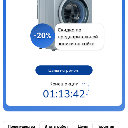
Скидка по
-20%
предварительной
записи на сайте
Цены на ремонт
Конец акции
01:13:41
Преимущества
Этапы работ
Цены
Гарантия
М