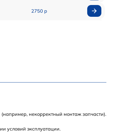
2750 р
850 р
2450 р
1800 р
1100 р
1100 р
1800 р
 (например, некорректный монтаж запчасти).
1000 р
ии условий эксплуатации.