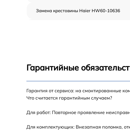
Замена крестовины Haier HW60-10636
Корпусный ремонт (замена резинок,
креплений, кнопок) Haier HW60-10636
Ремонт платы управления (восстановление)
Haier HW60-10636
Замена блока управления Haier HW60-
10636
Гарантийные обязательст
Ремонт/замена датчика температуры Haier
HW60-10636
Гарантия от сервиса: на смонтированные ко
Замена УБЛ Haier HW60-10636
Что считается гарантийным случаем?
Замена циркуляционного насоса Haier
HW60-10636
Для работ: Повторное проявление неисправн
Замена сливного шланга Haier HW60-1063
Для комплектующих: Внезапная поломка, от