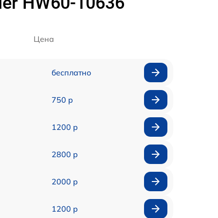
ier HW60-10636
Цена
бесплатно
750 р
1200 р
2800 р
2000 р
1200 р