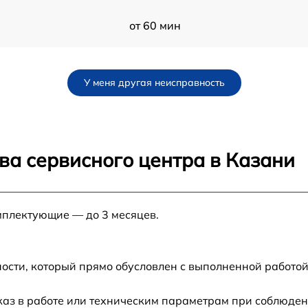
от 60 мин
от 60 мин
У меня другая неисправность
от 60 мин
от 60 мин
ва сервисного центра в Казани
от 60 мин
мплектующие — до 3 месяцев.
от 60 мин
от 60 мин
ости, который прямо обусловлен с выполненной работой
6
от 60 мин
каз в работе или техническим параметрам при соблюден