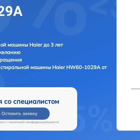
29A
ой машины Haier до 3 лет
 желанию
бращения
ы стиральной машины
Haier HW60-1029A от
я со специалистом
Оставить заявку
есь c
политикой конфиденциальности