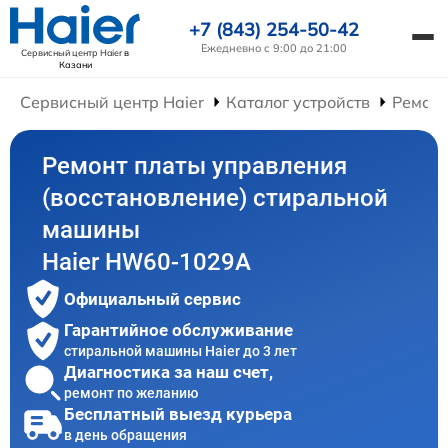
+7 (843) 254-50-42
Ежедневно с 9:00 до 21:00
Сервисный центр Haier
в
Казани
Сервисный центр Haier
Каталог устройств
Ремон
Ремонт платы управления
(восстановление) стиральной
машины
Haier HW60-1029A
Официальный сервис
Гарантийное обслуживание
стиральной машины Haier до 3 лет
Диагностика за наш счет,
ремонт по желанию
Бесплатный выезд курьера
в день обращения