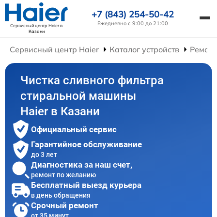
+7 (843) 254-50-42
Ежедневно с 9:00 до 21:00
Сервисный центр Haier
в
Казани
Сервисный центр Haier
Каталог устройств
Ремон
Чистка сливного фильтра
стиральной машины
Haier в Казани
Официальный сервис
Гарантийное обслуживание
до 3 лет
Диагностика за наш счет,
ремонт по желанию
Бесплатный выезд курьера
в день обращения
Срочный ремонт
от 35 минут