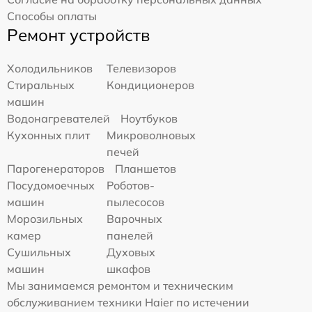
Способы оплаты
Ремонт устройств
Холодильников
Телевизоров
Стиральных
Кондиционеров
машин
Водонагревателей
Ноутбуков
Кухонных плит
Микроволновых
печей
Парогенераторов
Планшетов
Посудомоечных
Роботов-
машин
пылесосов
Морозильных
Варочных
камер
панелей
Сушильных
Духовых
машин
шкафов
Мы занимаемся ремонтом и техническим
обслуживанием техники Haier по истечении