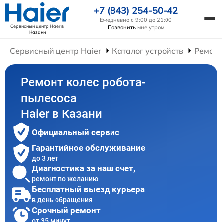
+7 (843) 254-50-42
Ежедневно с 9:00 до 21:00
Сервисный центр Haier
в
Позвонить
мне утром
Казани
Сервисный центр Haier
Каталог устройств
Ремонт
Ремонт колес робота-
пылесоса
Haier в Казани
Официальный сервис
Гарантийное обслуживание
до 3 лет
Диагностика за наш счет,
ремонт по желанию
Бесплатный выезд курьера
в день обращения
Срочный ремонт
от 35 минут