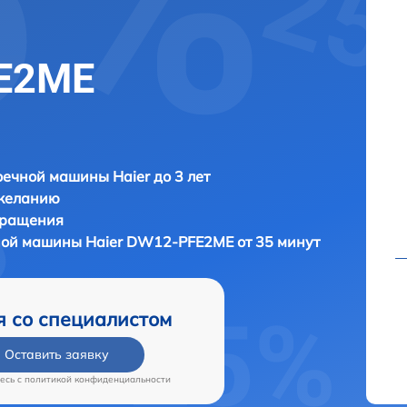
FE2ME
ечной машины Haier до 3 лет
 желанию
бращения
чной машины
Haier DW12-PFE2ME от 35 минут
я со специалистом
Оставить заявку
есь c
политикой конфиденциальности