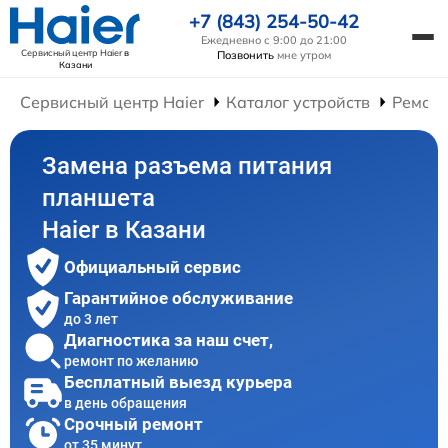
+7 (843) 254-50-42
Ежедневно с 9:00 до 21:00
Сервисный центр Haier
в
Позвонить
мне утром
Казани
Сервисный центр Haier
Каталог устройств
Ремонт
Замена разъема питания
планшета
Haier в Казани
Официальный сервис
Гарантийное обслуживание
до 3 лет
Диагностика за наш счет,
ремонт по желанию
Бесплатный выезд курьера
в день обращения
Срочный ремонт
от 35 минут