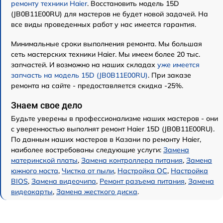
ремонту техники Haier
. Восстановить модель 15D
(JB0B11E00RU) для мастеров не будет новой задачей. На
все виды проведенных работ у нас имеется гарантия.
Минимальные сроки выполнения ремонта. Мы большая
сеть мастерских техники Haier. Мы имеем более 20 тыс.
запчастей. И возможно на наших складах
уже имеется
запчасть на модель 15D (JB0B11E00RU)
. При заказе
ремонта на сайте - предоставляется скидка -25%.
Знаем свое дело
Будьте уверены в профессионализме наших мастеров - они
с уверенностью выполнят ремонт Haier 15D (JB0B11E00RU).
По данным наших мастеров в Казани по ремонту Haier,
наиболее востребованы следующие услуги:
Замена
материнской платы
,
Замена контроллера питания
,
Замена
южного моста
,
Чистка от пыли
,
Настройка ОС
,
Настройка
BIOS
,
Замена видеочипа
,
Ремонт разъема питания
,
Замена
видеокарты
,
Замена жесткого диска
.