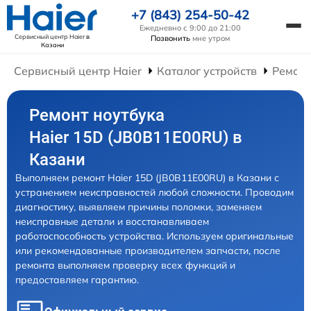
+7 (843) 254-50-42
Ежедневно с 9:00 до 21:00
Сервисный центр Haier
в
Позвонить
мне утром
Казани
Сервисный центр Haier
Каталог устройств
Ремонт
Ремонт ноутбука
Haier 15D (JB0B11E00RU) в
Казани
Выполняем ремонт Haier 15D (JB0B11E00RU) в Казани с
устранением неисправностей любой сложности. Проводим
диагностику, выявляем причины поломки, заменяем
неисправные детали и восстанавливаем
работоспособность устройства. Используем оригинальные
или рекомендованные производителем запчасти, после
ремонта выполняем проверку всех функций и
предоставляем гарантию.