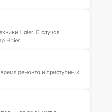
хники Haier. В случае
р Haier.
 время ремонта и приступим к
 получите документ о