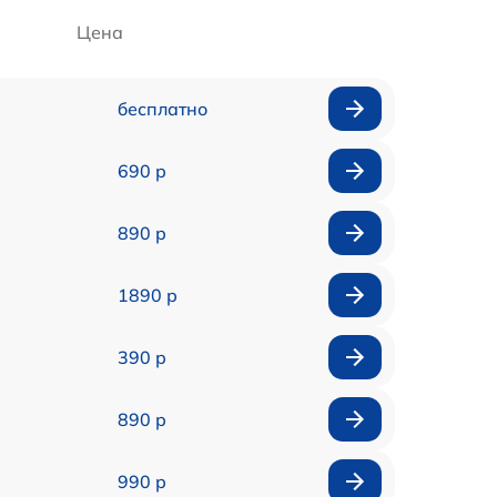
Цена
бесплатно
690 р
890 р
1890 р
390 р
890 р
990 р