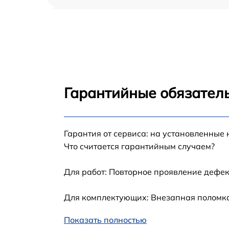
Замена северного моста Haier 1540EM
Замена экрана Haier 1540EM
Замена шлейфа матрицы Haier 1540EM
Гарантийные обязатель
Замена термопасты Haier 1540EM
Гарантия от сервиса: на установленные 
Замена системы охлаждения Haier 1540EM
Что считается гарантийным случаем?
Замена процессора Haier 1540EM
Для работ: Повторное проявление дефек
Замена оперативной памяти Haier 1540EM
Для комплектующих: Внезапная поломка,
Показать полностью
Замена USB порта Haier 1540EM