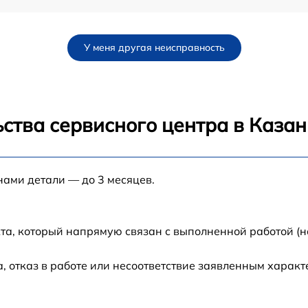
от 80 мин
У меня другая неисправность
от 80 мин
от 60 мин
ства сервисного центра в Казан
от 30 мин
нами детали — до 3 месяцев.
от 70 мин
от 120 мин
та, который напрямую связан с выполненной работой (н
от 50 мин
 отказ в работе или несоответствие заявленным харак
от 60 мин