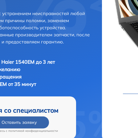
с устранением неисправностей любой
ем причины поломки, заменяем
ботоспособность устройства.
анные производителем запчасти, после
 и предоставляем гарантию.
 Haier 1540EM до 3 лет
 желанию
бращения
EM от 35 минут
я со специалистом
Оставить заявку
есь c
политикой конфиденциальности