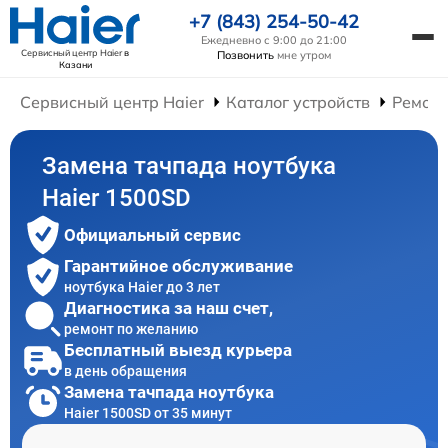
+7 (843) 254-50-42
Ежедневно с 9:00 до 21:00
Сервисный центр Haier
в
Позвонить
мне утром
Казани
Сервисный центр Haier
Каталог устройств
Ремонт
Замена тачпада ноутбука
Haier 1500SD
Официальный сервис
Гарантийное обслуживание
ноутбука Haier до 3 лет
Диагностика за наш счет,
ремонт по желанию
Бесплатный выезд курьера
в день обращения
Замена тачпада ноутбука
Haier 1500SD от 35 минут