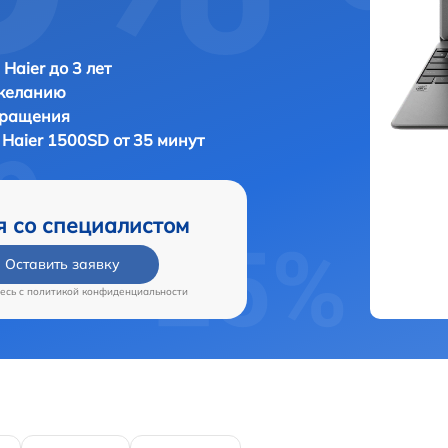
Haier до 3 лет
 желанию
бращения
а
Haier 1500SD от 35 минут
я со специалистом
Оставить заявку
есь c
политикой конфиденциальности