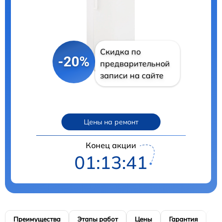
Скидка по
-20%
предварительной
записи на сайте
Цены на ремонт
Конец акции
01:13:41
Преимущества
Этапы работ
Цены
Гарантия
М