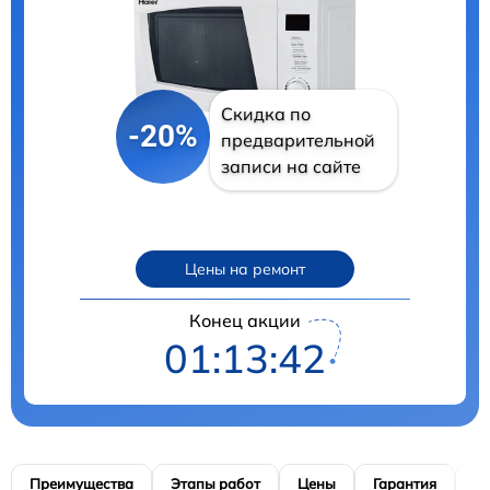
Скидка по
-20%
предварительной
записи на сайте
Цены на ремонт
Конец акции
01:13:40
Преимущества
Этапы работ
Цены
Гарантия
М