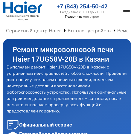
+7 (843) 254-50-42
Ежедневно с 9:00 до 21:00
Сервисный центр Haier
в
Позвонить
мне утром
Казани
Сервисный центр Haier
Каталог устройств
Ремонт
Ремонт микроволновой печи
Haier 17UG58V-20B в Казани
Выполняем ремонт Haier 17UG58V-20B в Казани с
устранением неисправностей любой сложности. Проводим
диагностику, выявляем причины поломки, заменяем
неисправные детали и восстанавливаем
работоспособность устройства. Используем оригинальные
или рекомендованные производителем запчасти, после
ремонта выполняем проверку всех функций и
предоставляем гарантию.
Официальный сервис