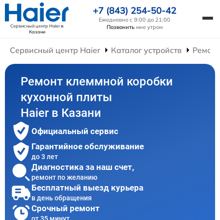
+7 (843) 254-50-42
Ежедневно с 9:00 до 21:00
Сервисный центр Haier
в
Позвонить
мне утром
Казани
Сервисный центр Haier
Каталог устройств
Ремонт
Ремонт клеммной коробки
кухонной плиты
Haier в Казани
Официальный сервис
Гарантийное обслуживание
до 3 лет
Диагностика за наш счет,
ремонт по желанию
Бесплатный выезд курьера
в день обращения
Срочный ремонт
от 35 минут