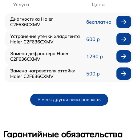
Услуга
Цена
Диагностика Haier
бесплатно
C2F636CXMV
Устранение утечки хладагента
600 р
Haier C2F636CXMV
Замена дефростера Haier
1290 р
C2F636CXMV
Замена нагревателя оттайки
500 р
Haier C2F636CXMV
У меня другая неисправность
Гарантийные обязательства