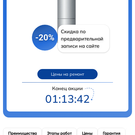
Скидка по
-20%
предварительной
записи на сайте
Цены на ремонт
Конец акции
01:13:41
Преимущества
Этапы работ
Цены
Гарантия
М