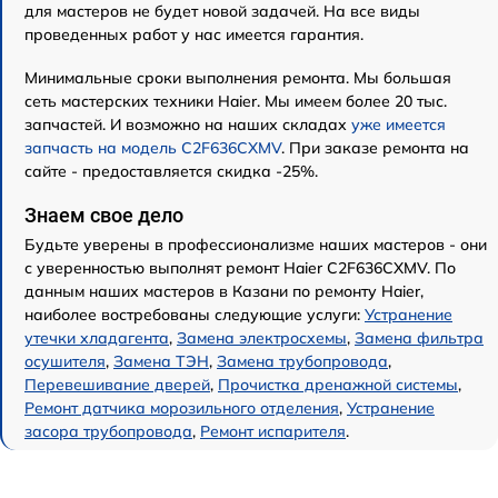
для мастеров не будет новой задачей. На все виды
проведенных работ у нас имеется гарантия.
Минимальные сроки выполнения ремонта. Мы большая
сеть мастерских техники Haier. Мы имеем более 20 тыс.
запчастей. И возможно на наших складах
уже имеется
запчасть на модель C2F636CXMV
. При заказе ремонта на
сайте - предоставляется скидка -25%.
Знаем свое дело
Будьте уверены в профессионализме наших мастеров - они
с уверенностью выполнят ремонт Haier C2F636CXMV. По
данным наших мастеров в Казани по ремонту Haier,
наиболее востребованы следующие услуги:
Устранение
утечки хладагента
,
Замена электросхемы
,
Замена фильтра
осушителя
,
Замена ТЭН
,
Замена трубопровода
,
Перевешивание дверей
,
Прочистка дренажной системы
,
Ремонт датчика морозильного отделения
,
Устранение
засора трубопровода
,
Ремонт испарителя
.