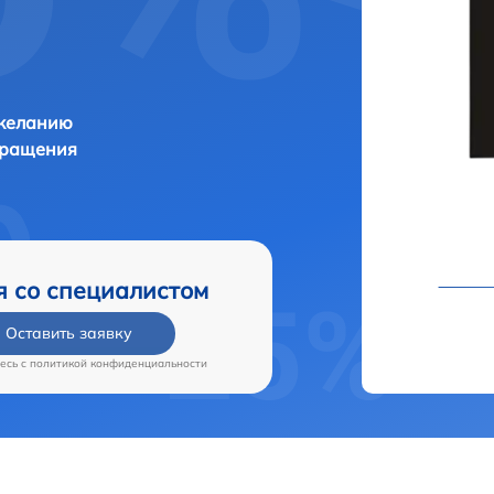
 желанию
бращения
я со специалистом
Оставить заявку
есь c
политикой конфиденциальности