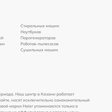
Стиральных машин
Ноутбуков
ей
Парогенераторов
шин
Роботов-пылесосов
Сушильных машин
ериода. Наш центр в Казани работает
сайте, носят исключительно ознакомительный
говой марки Haier упоминаются только в
изация не аффилирована с владельцами